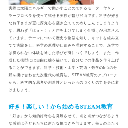
実際に太陽エネルギーで動かすことのできるモーター付きソー
ラープロペラを使って試せる実験が盛り沢山です。科学が好き
なお子さまが更に探究心を掻き立ててのめりこんでしまうよう
な、思わず「ほぇ～！」と声を上げてしまう仕掛けが用意され
ています。テーマについて歴史や物語を知り、キットを組み立
てて実験をし、科学の原理や仕組みを理解することで、座学で
は得られない体験を通した学びが身につくでしょう。また、作
成した模型には自由に絵を描いて、自分だけの作品を作り上げ
ることができます。科学・技術・工学・芸術・数学の5つの分
野を掛け合わせた次世代の教育法、STEAM教育のアプローチ
から、科学的な思考や創造性といったものづくりの力を身に着
けましょう。
好き！楽しい！から始めるSTEAM教育
「好き」から知的好奇心を発展させて、点と点がつながるよう
な感覚は子どもたちに新たな気づきを与えます。毎日の当たり