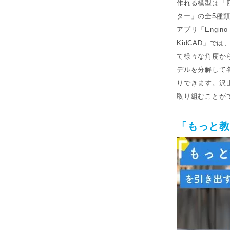
作れる模型は「
ター」の全5種
アプリ「Engin
KidCAD」で
て様々な角度か
デルを分解して
りできます。沢
取り組むことが
「もっと