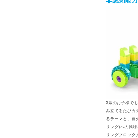
非認知能力
3歳のお子様で
み立てるたびカ
るテーマと、自
リング)への興
リングブロック