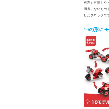
構造も再現しや
明書にないもの
したブロックで
10の形に