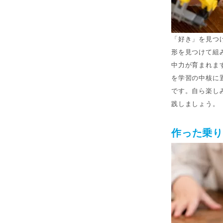
「好き」を見つ
形を見つけて組
中力が育まれま
を学習の中核に
です。自ら楽し
践しましょう。
作った乗り